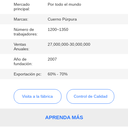
Mercado
Por todo el mundo
principal:
CONTROL
DE
Marcas:
Cuerno Púrpura
CALIDAD
Número de
1200~1350
trabajadores:
Ventas
27,000,000-30,000,000
ÉNTRENOS
Anuales:
EN
Año de
2007
fundación:
CONTACTO
Exportación pc:
60% - 70%
CON
BLOG
Visita a la fábrica
Control de Calidad
PIDA
APRENDA MÁS
UNA