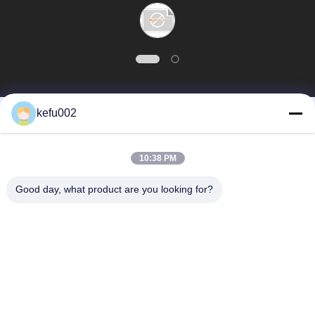
gracias por conseguir
nuestro logotipo en
las baterías, parecen
atractivos.
kefu002
Categorías Populares
Todos
10:38 PM
Batería profunda del
Batería
ciclo LiFePo4
Good day, what product are you looking for?
Batería recargable
Batería solar Lifepo4
Lifepo4
32650 baterías
26650 baterías