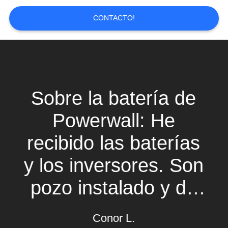
CITA
CONTACTO!
MAPA
DEL
SITIO
Sobre la batería de
PRIVACY
Powerwall: He
POLICY
recibido las baterías
y los inversores. Son
pozo instalado y de
trabajo fácil. Las
Conor L.