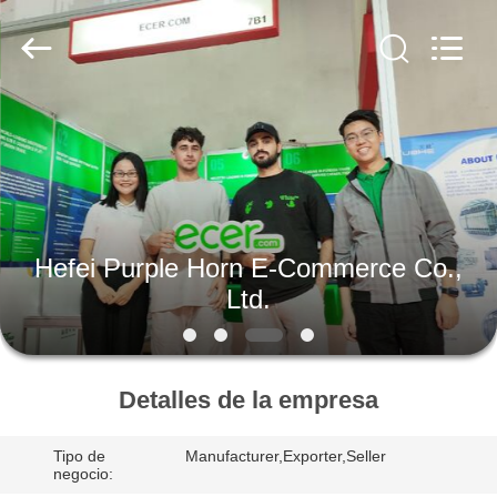
Horn
E-
Commerce
Co.,
Ltd..
All
Rights
Reserved.
HOGAR
PRODUCTOS
SOBRE
Hefei Purple Horn E-Commerce Co.,
NOSOTROS
Ltd.
VIAJE
DE
Detalles de la empresa
LA
Tipo de
Manufacturer,Exporter,Seller
FÁBRICA
negocio: