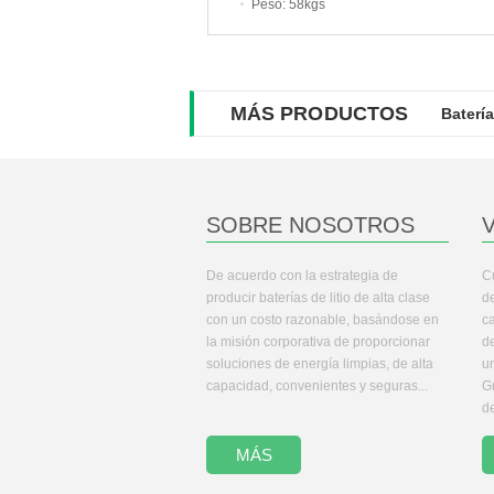
Peso
: 58kgs
MÁS PRODUCTOS
Baterí
SOBRE NOSOTROS
V
De acuerdo con la estrategia de
C
producir baterías de litio de alta clase
d
con un costo razonable, basándose en
c
la misión corporativa de proporcionar
d
soluciones de energía limpias, de alta
u
capacidad, convenientes y seguras...
G
de
MÁS