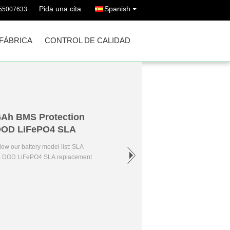
Pida una cita
Spanish
755007633
 FÁBRICA
CONTROL DE CALIDAD
36Ah BMS Protection
l DOD LiFePO4 SLA
ow our battery model list: SLA
00% DOD LiFePO4 SLA replacement