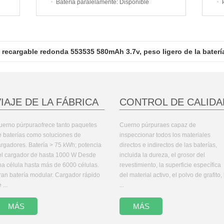
Batería paralelamente
: Disponible
a recargable redonda 553535 580mAh 3.7v, peso ligero de la baterí
IAJE DE LA FÁBRICA
CONTROL DE CALIDA
uerno púrpuraofrece tanto paquetes
Cuerno púrpuraes capaz de
e baterías como soluciones de
inspeccionar todos los materiales
argadores. Batería > 75 kWh; potencia
directos e indirectos de las baterías,
el cargador de hasta 1000 W Desde
incluida la dureza, el grosor del
na célula hasta más de 6000 células.
revestimiento, la superficie específica
ran batería modular. Cargador rápido
del material activo, el polvo de grafito, 
 ...
...
MÁS
MÁS