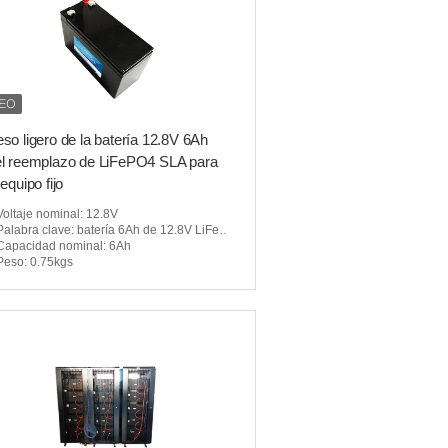
so ligero de la batería 12.8V 6Ah
el reemplazo de LiFePO4 SLA para
 equipo fijo
Voltaje nominal
: 12.8V
Palabra clave
: batería 6Ah de 12.8V LiFePO4
Capacidad nominal
: 6Ah
Peso
: 0.75kgs