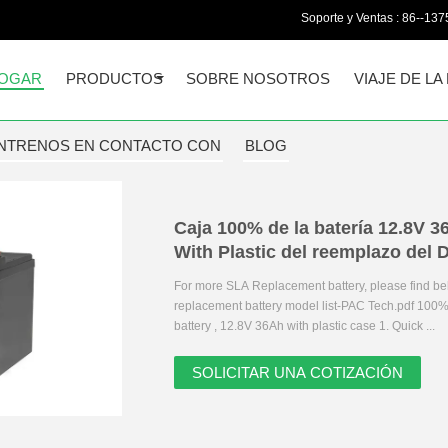
Soporte y Ventas :
86--13
OGAR
PRODUCTOS
SOBRE NOSOTROS
VIAJE DE LA
NTRENOS EN CONTACTO CON
BLOG
Caja 100% de la batería 12.8V 
With Plastic del reemplazo de
For more SLA Replacement battery, please find bel
replacement battery model list-PAC Tech.pdf 1
battery , 12.8V 36Ah with plastic case 1. Quick ...