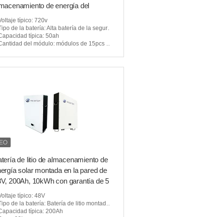
macenamiento de energía del
ntro de datos
Voltaje típico
: 720v
Tipo de la batería
: Alta batería de la seguridad LiFePO4
Capacidad típica
: 50ah
Cantidad del módulo
: módulos de 15pcs 48V 50Ah en serie
tería de litio de almacenamiento de
ergía solar montada en la pared de
V, 200Ah, 10kWh con garantía de 5
ños
Voltaje típico
: 48V
Tipo de la batería
: Batería de litio montada en la pared solar
Capacidad típica
: 200Ah