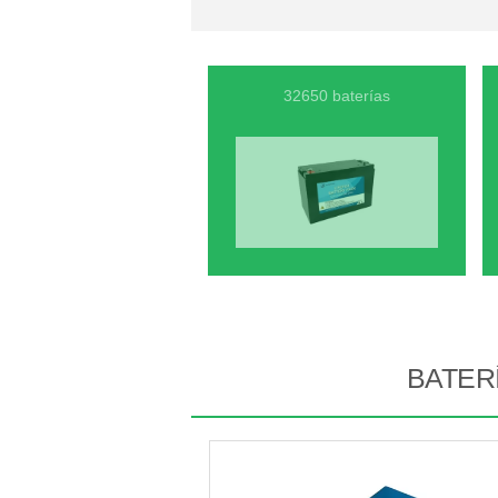
32650 baterías
BATER