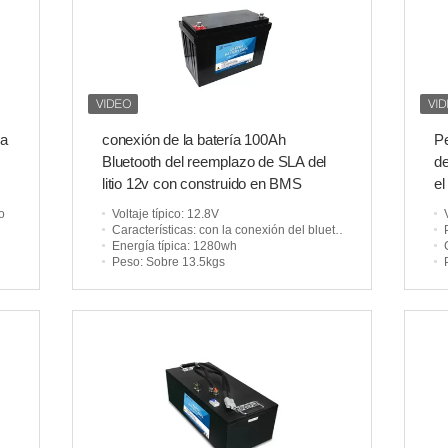
ía
conexión de la batería 100Ah
Pe
Bluetooth del reemplazo de SLA del
d
litio 12v con construido en BMS
el
io
Voltaje típico
: 12.8V
Características
: con la conexión del bluetooth
Energía típica
: 1280wh
Peso
: Sobre 13.5kgs