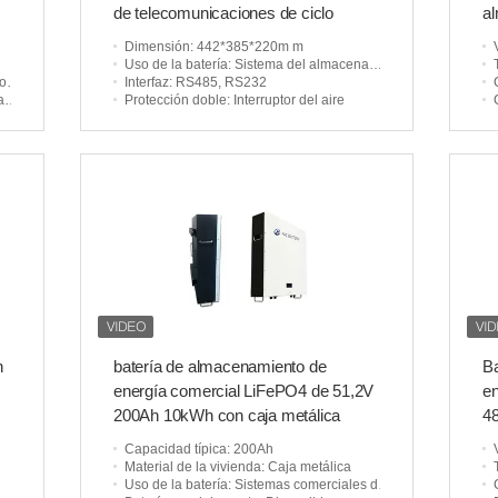
de telecomunicaciones de ciclo
al
profundo de 48V 100Ah
ce
Dimensión
: 442*385*220m m
Uso de la batería
: Sistema del almacenamiento de energía
o4
Interfaz
: RS485, RS232
e
Protección doble
: Interruptor del aire
h
batería de almacenamiento de
Ba
energía comercial LiFePO4 de 51,2V
en
200Ah 10kWh con caja metálica
48
a
Capacidad típica
: 200Ah
Material de la vivienda
: Caja metálica
Uso de la batería
: Sistemas comerciales del almacenamiento de energía