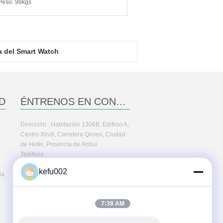
Peso
: 98kgs
a del Smart Watch
D
ÉNTRENOS EN CONTACTO CON
Dirección : Habitación 1306B, Edificio A,
Centro Xindi, Carretera Qimen, Ciudad
de Hefei, Provincia de Anhui
Teléfono :
86--13755007633(Tiempo de trabajo)
kefu002
la
7:38 AM
MÁS