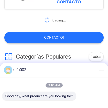
CONTACTO
18
sube la batería
loading...
recargable
CONTACTO!
Categorías Populares
Todos
26
Batería de litio de
kefu002
Batería profunda del
Batería
las
ciclo LiFePo4
3:06 AM
telecomunicaciones
Batería recargable
Batería solar Lifepo4
Good day, what product are you looking for?
Lifepo4