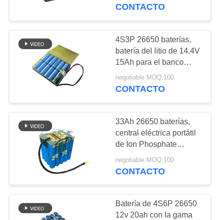
CONTACTO
CONTROL
DE
4S3P 26650 baterías,
21
CALIDAD
batería del litio de 14.4V
Batería recargable
15Ah para el banco
portátil del poder
Lifepo4
negotiable MOQ:100
ÉNTRENOS
CONTACTO
EN
CONTACTO
33Ah 26650 baterías,
CON
central eléctrica portátil
de Ion Phosphate
21
Battery Pack For del litio
BLOG
negotiable MOQ:100
Batería solar
CONTACTO
Lifepo4
PIDA
Batería de 4S6P 26650
UNA
12v 20ah con la gama