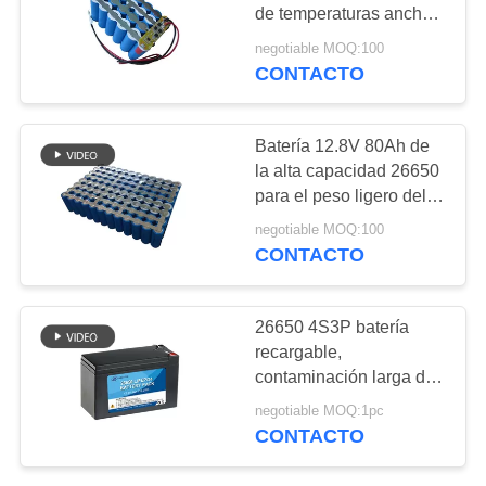
CITA
de temperaturas ancha
de Bluetooth
negotiable MOQ:100
CONTACTO
14
MAPA
DEL
32650 baterías
SITIO
Batería 12.8V 80Ah de
la alta capacidad 26650
para el peso ligero del
PRIVACY
almacenamiento de
negotiable MOQ:100
energía de UPS
POLICY
CONTACTO
13
26650 4S3P batería
recargable,
26650 baterías
contaminación larga de
la batería del ciclo de
negotiable MOQ:1pc
12.8V 9Ah libre
CONTACTO