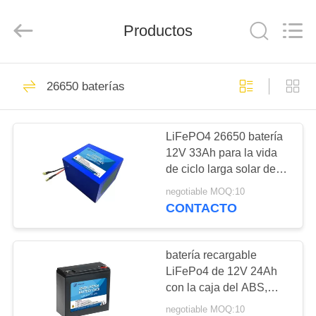
Horn
E-
Commerce
Co.,
Productos
Ltd..
All
Rights
Reserved.
HOGAR
27
26650 baterías
Batería
PRODUCTOS
LiFePO4 26650 batería
12V 33Ah para la vida
SOBRE
de ciclo larga solar del
NOSOTROS
almacenamiento de
negotiable MOQ:10
reserva
CONTACTO
29
VIAJE
Batería profunda del
DE
batería recargable
LiFePo4 de 12V 24Ah
LA
ciclo LiFePo4
con la caja del ABS,
FÁBRICA
batería de litio de LFP
negotiable MOQ:10