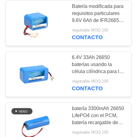
Batería modificada para
requisitos particulares
22
9.6V 6Ah de IFR26650
Batería del
3S2P para las
negotiable MOQ:100
herramientas portátiles
CONTACTO
reemplazo de SLA
solares
6.4V 33Ah 26650
baterías usando la
célula cilíndrica para los
dispositivos solares de
14
negotiable MOQ:100
UPS
CONTACTO
batería de litio solar
de la luz de calle
batería 3300mAh 26650
LifePO4 con el PCM,
batería recargable de
3,2 v para la luz del LED
negotiable MOQ:100