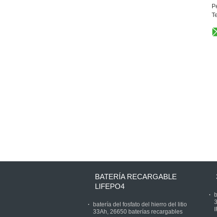
P
T
BATERÍA RECARGABLE
LIFEPO4
b
3
batería del fosfato del hierro del litio
33Ah, 26650 baterías recargables