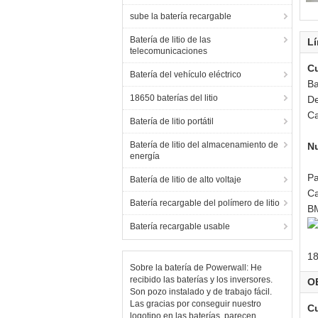
sube la batería recargable
Batería de litio de las
Lí
telecomunicaciones
C
Batería del vehículo eléctrico
Ba
18650 baterías del litio
De
Ca
Batería de litio portátil
Batería de litio del almacenamiento de
Nu
energía
Pa
Batería de litio de alto voltaje
Ca
Batería recargable del polímero de litio
B
Batería recargable usable
18
Sobre la batería de Powerwall: He
recibido las baterías y los inversores.
O
Son pozo instalado y de trabajo fácil.
Las gracias por conseguir nuestro
C
logotipo en las baterías, parecen