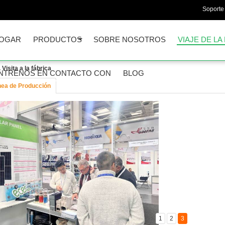
Soporte 
OGAR
PRODUCTOS
SOBRE NOSOTROS
VIAJE DE LA
isita a la fábrica
NTRENOS EN CONTACTO CON
BLOG
nea de Producción
1
2
3