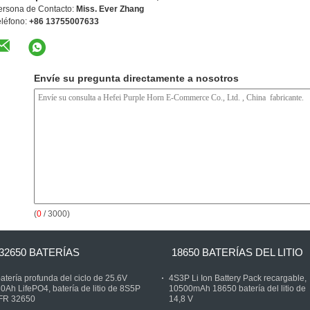
ersona de Contacto:
Miss. Ever Zhang
eléfono:
+86 13755007633
Envíe su pregunta directamente a nosotros
(
0
/ 3000)
32650 BATERÍAS
18650 BATERÍAS DEL LITIO
atería profunda del ciclo de 25.6V
4S3P Li Ion Battery Pack recargable,
0Ah LifePO4, batería de litio de 8S5P
10500mAh 18650 batería del litio de
IFR 32650
14,8 V