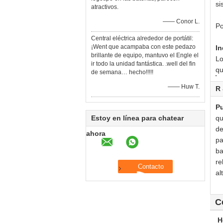
si
atractivos.
—— Conor L.
Po
Central eléctrica alrededor de portátil:
¡Went que acampaba con este pedazo
In
brillante de equipo, mantuvo el Engle el
Lo
ir todo la unidad fantástica. .well del fin
qu
de semana… hecho!!!!!
—— Huw T.
R
Pu
Estoy en línea para chatear
qu
de
ahora
pa
ba
re
al
C
H