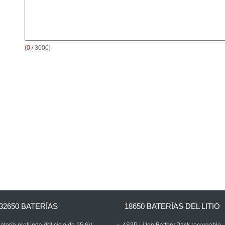
(
0
/ 3000)
32650 BATERÍAS
18650 BATERÍAS DEL LITIO
atería profunda del ciclo de 25.6V
4S3P Li Ion Battery Pack recargable,