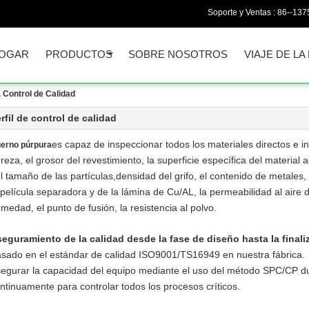
Soporte y Ventas :
86--13
OGAR
PRODUCTOS
SOBRE NOSOTROS
VIAJE DE LA
 Control de Calidad
rfil de control de calidad
es capaz de inspeccionar todos los materiales directos e ind
erno púrpura
reza, el grosor del revestimiento, la superficie específica del material ac
l tamaño de las partículas,densidad del grifo, el contenido de metales, 
 película separadora y de la lámina de Cu/AL, la permeabilidad al aire d
medad, el punto de fusión, la resistencia al polvo.
eguramiento de la calidad desde la fase de diseño hasta la finali
sado en el estándar de calidad ISO9001/TS16949 en nuestra fábrica.
egurar la capacidad del equipo mediante el uso del método SPC/CP du
ntinuamente para controlar todos los procesos críticos.