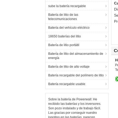
Ca
sube la batería recargable
Di
Batería de litio de las
Se
telecomunicaciones
Pr
Batería del vehículo eléctrico
18650 baterías del litio
Batería de litio portátil
C
Batería de litio del almacenamiento de
energía
H
P
Batería de litio de alto voltaje
T
Batería recargable del polímero de litio
Batería recargable usable
Sobre la batería de Powerwall: He
recibido las baterías y los inversores.
Son pozo instalado y de trabajo fácil.
Las gracias por conseguir nuestro
logotipo en las baterías, parecen