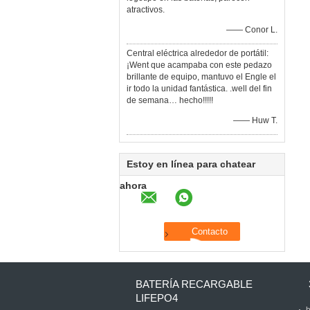
atractivos.
—— Conor L.
Central eléctrica alrededor de portátil:
¡Went que acampaba con este pedazo
brillante de equipo, mantuvo el Engle el
ir todo la unidad fantástica. .well del fin
de semana… hecho!!!!!
—— Huw T.
Estoy en línea para chatear
ahora
BATERÍA RECARGABLE
LIFEPO4
b