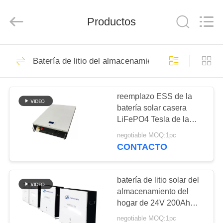
Horn
E-
Commerce
Co.,
Productos
Ltd..
All
Rights
Reserved.
HOGAR
27
Batería de litio del almacenamiento de energía
Batería
PRODUCTOS
reemplazo ESS de la
batería solar casera
SOBRE
LiFePO4 Tesla de la
NOSOTROS
pared del poder de 48V
negotiable MOQ:1pc
200Ah 10kWh
CONTACTO
29
VIAJE
Batería profunda del
DE
batería de litio solar del
almacenamiento del
LA
ciclo LiFePo4
hogar de 24V 200Ah
FÁBRICA
5kWh con 6000 células
negotiable MOQ:1pc