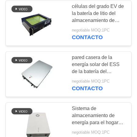
células del grado EV de
la batería de litio del
22
almacenamiento de
Batería del
energía LiFePO4 del
negotiable MOQ:1PC
soporte de estante de
CONTACTO
reemplazo de SLA
48V 50Ah 3U
pared casera de la
energía solar del ESS
de la batería del
almacenamiento de
14
negotiable MOQ:1PC
energía de 48V 400V
CONTACTO
batería de litio solar
10kWh LiFePO4
de la luz de calle
Sistema de
almacenamiento de
energía para el hogar
MSDS 400V 25Ah
negotiable MOQ:1PC
10kWh con indicadores