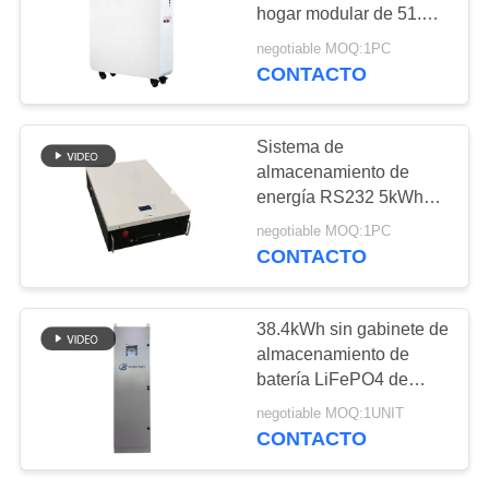
CITA
hogar modular de 51.2V
400Ah 20kWh con
negotiable MOQ:1PC
diseño del soporte de la
CONTACTO
14
MAPA
rueda
DEL
32650 baterías
SITIO
Sistema de
almacenamiento de
energía RS232 5kWh
PRIVACY
7kWh LiFePO4 con
negotiable MOQ:1PC
inversor fuera de la red
POLICY
CONTACTO
para energía solar
13
38.4kWh sin gabinete de
almacenamiento de
26650 baterías
batería LiFePO4 de
cobalto con inversor de
negotiable MOQ:1UNIT
8kW todo en uno
CONTACTO