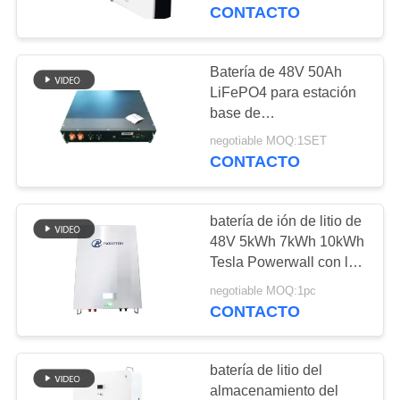
LiFePO4 del ciclo
CONTACTO
CONTROL
DE
Batería de 48V 50Ah
21
CALIDAD
LiFePO4 para estación
Batería recargable
base de
telecomunicaciones y
Lifepo4
negotiable MOQ:1SET
ÉNTRENOS
almacenamiento de
CONTACTO
energía solar
EN
CONTACTO
batería de ión de litio de
CON
48V 5kWh 7kWh 10kWh
Tesla Powerwall con las
21
células de EV para el
BLOG
negotiable MOQ:1pc
Batería solar
hogar ESS
CONTACTO
Lifepo4
PIDA
batería de litio del
UNA
almacenamiento del