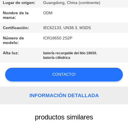
Lugar de origen:
Guangdong, China (continente)
CONTROL
Nombre de la
ODM
marca:
DE
Certificación:
IEC62133, UN38.3, MSDS
CALIDAD
Número de
ICR18650 2S2P
modelo:
ÉNTRENOS
Alta luz:
,
batería recargable del litio 18650
EN
batería cilíndrica
CONTACTO
CONTACTO!
CON
BLOG
INFORMACIÓN DETALLADA
PIDA
productos similares
UNA