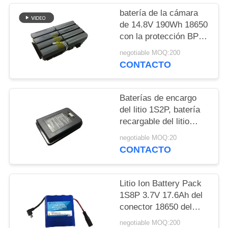
CITA
batería de la cámara
de 14.8V 190Wh 18650
MAPA
con la protección BP-
190 del cortocircuito
DEL
negotiable MOQ:200
CONTACTO
SITIO
Baterías de encargo
PRIVACY
del litio 1S2P, batería
POLICY
recargable del litio
18650 para el azulejo
negotiable MOQ:20
PDA
CONTACTO
Litio Ion Battery Pack
1S8P 3.7V 17.6Ah del
conector 18650 del
USB DC
negotiable MOQ:200