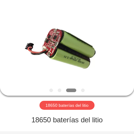
Horn
E-
Commerce
Co.,
Ltd..
All
Rights
Reserved.
HOGAR
PRODUCTOS
SOBRE
NOSOTROS
VIAJE
DE
18650 baterías del litio
LA
18650 baterías del litio
FÁBRICA