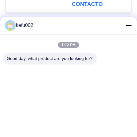
CONTACTO
kefu002
Categorías Populares
Todos
1:12 PM
Batería profunda del
Batería
ciclo LiFePo4
Good day, what product are you looking for?
Batería recargable
Batería solar Lifepo4
Lifepo4
32650 baterías
26650 baterías
Batería del
batería de litio solar
reemplazo de SLA
de la luz de calle