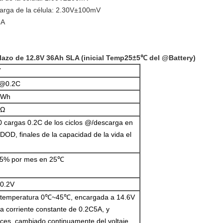
carga de la célula: 2.30V±100mV
8A
plazo de 12.8V 36Ah SLA (inicial Temp25±5℃ del @Battery)
V
@0.2C
8Wh
mΩ
 cargas 0.2C de los ciclos @/descarga en
OD, finales de la capacidad de la vida el
.5% por mes en 25℃
±0.2V
 temperatura 0℃~45℃, encargada a 14.6V
a corriente constante de 0.2C5A, y
ces, cambiado continuamente del voltaje