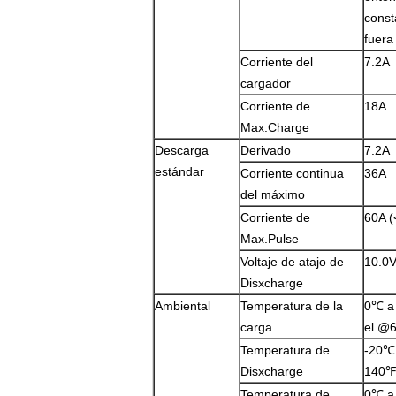
const
fuera
Corriente del
7.2A
cargador
Corriente de
18A
Max.Charge
Descarga
Derivado
7.2A
estándar
Corriente continua
36A
del máximo
Corriente de
60A (
Max.Pulse
Voltaje de atajo de
10.0
Disxcharge
Ambiental
Temperatura de la
0℃ a 
carga
el @
Temperatura de
-20℃ 
Disxcharge
140℉
Temperatura de
0℃ a 