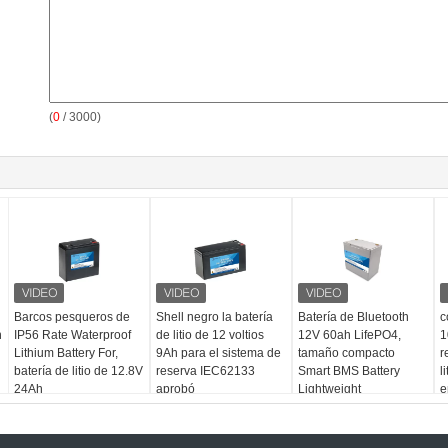
(
0
/ 3000)
Barcos pesqueros de
Shell negro la batería
Batería de Bluetooth
c
n
IP56 Rate Waterproof
de litio de 12 voltios
12V 60ah LifePO4,
1
Lithium Battery For,
9Ah para el sistema de
tamaño compacto
r
batería de litio de 12.8V
reserva IEC62133
Smart BMS Battery
l
24Ah
aprobó
Lightweight
e