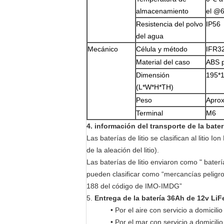
almacenamiento
el @
Resistencia del polvo
IP56
del agua
Mecánico
Célula y método
IFR3
Material del caso
ABS p
Dimensión
195*
(L*W*H*TH)
Peso
Apro
Terminal
M6
4. información del transporte de la bat
Las baterías de litio se clasifican al litio I
de la aleación del litio).
Las baterías de litio enviaron como " baterías
pueden clasificar como “mercancías peligro
188 del código de IMO-IMDG”
5.
Entrega de la batería 36Ah de 12v Li
• Por el aire con servicio a domicilio
• Por el mar con servicio a domicilio