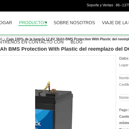
Soporte y Ventas :
86--13
OGAR
PRODUCTOS
SOBRE NOSOTROS
VIAJE DE LA
LA
Caja 100% de la batería 12.8V 36Ah BMS Protection With Plastic del reem
NTRENOS EN CONTACTO CON
BLOG
36Ah BMS Protection With Plastic del reemplazo del
Datos 
Lugar 
Nombr
Certif
Númer
Pago 
Canti
mínim