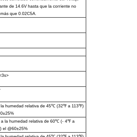
ante de 14.6V hasta que la corriente no
 más que 0.02C5A.
<3s>
V
la humedad relativa de 45℃ (32℉ a 113℉)
60±25%
a la humedad relativa de 60℃ (- 4℉ a
) el @60±25%
la humedad relativa de 45℃ (32℉ a 113℉)