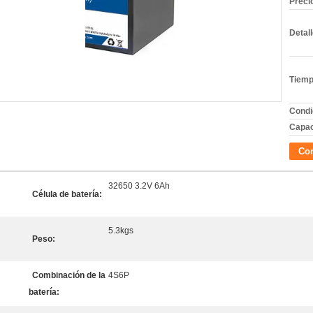
Preci
Detal
Tiemp
Condi
Capac
Con
32650 3.2V 6Ah
Célula de batería:
5.3kgs
Peso:
Combinación de la
4S6P
batería: