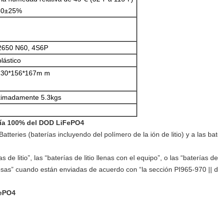
60±25%
2650 N60, 4S6P
lástico
130*156*167m m
ximadamente 5.3kgs
ería 100% del DOD LiFePO4
on Batteries (baterías incluyendo del polímero de la ión de litio) y a las ba
 de litio”, las “baterías de litio llenas con el equipo”, o las “baterías d
sas” cuando están enviadas de acuerdo con “la sección PI965-970 || d
FePO4