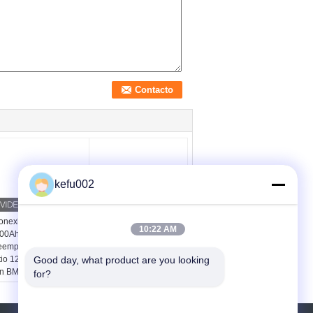
kefu002
onexión de la batería
DC hizo salir la batería
10:22 AM
00Ah Bluetooth del
7Ah del reemplazo de
eemplazo de SLA del
SLA con el plug and
Good day, what product are you looking 
itio 12v con construido
play terminal F2
n BMS
for?