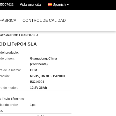
Pida una cita
Spanish
755007633
 FÁBRICA
CONTROL DE CALIDAD
plazo del DOD LiFePO4 SLA
 DOD LiFePO4 SLA
del producto:
de origen:
Guangdong, China
(continente)
e de la marca:
OEM
icación:
MSDS, UN38.3, ISO9001,
ISO14001
o de modelo:
12.8V 36Ah
y Envío Términos:
dad de orden
1pc
a: