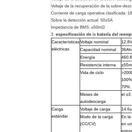
Voltaje de la recuperación de la sobre-des
Corriente de carga operativa clasificada: 1
Sobre la detección actual: 50±5A
Impedancia de BMS: ≤50mΩ
3.
especificación de
la
batería del reem
Características
Voltaje nominal
12.8
eléctricas
Capacidad nominal
36Ah
Energía
460.
Resistencia interna
≤55
Vida de ciclo
>2000
100%D
70%.
Meses de
el ≤3
autodescarga
Carga
Voltaje de carga
14.6
estándar
Modo de la carga
En la
(CC/CV)
en un
enton