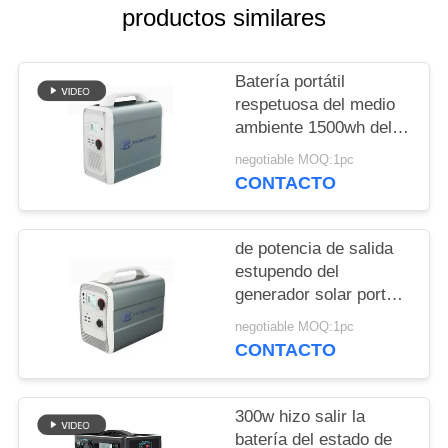
CITA
productos similares
MAPA
Batería portátil
DEL
respetuosa del medio
ambiente 1500wh del
SITIO
litio para el
negotiable MOQ:1pc
almacenamiento de
CONTACTO
energía solar
PRIVACY
POLICY
de potencia de salida
estupendo del
generador solar portátil
600w con la batería de
negotiable MOQ:1pc
litio 1000wh 14.8v
CONTACTO
300w hizo salir la
batería del estado de