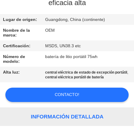
eficacia alta
CONTROL
Lugar de origen:
Guangdong, China (continente)
DE
CALIDAD
Nombre de la
OEM
marca:
Certificación:
MSDS, UN38.3 etc
ÉNTRENOS
Número de
batería de litio portátil 75wh
EN
modelo:
CONTACTO
Alta luz:
,
central eléctrica de estado de excepción portátil
central eléctrica portátil de batería
CON
CONTACTO!
BLOG
PIDA
INFORMACIÓN DETALLADA
UNA