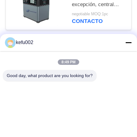
excepción, central
eléctrica de estado de
negotiable MOQ:1pc
excepción portátil
CONTACTO
kefu002
Categorías Populares
Todos
8:49 PM
Batería profunda del
Batería
ciclo LiFePo4
Good day, what product are you looking for?
Batería recargable
Batería solar Lifepo4
Lifepo4
32650 baterías
26650 baterías
Batería del
batería de litio solar